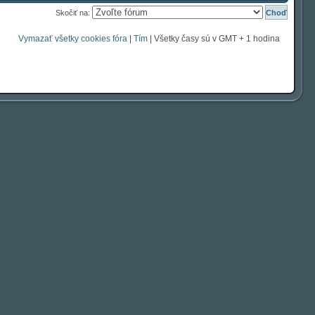
Skočiť na:
Vymazať všetky cookies fóra
|
Tím
| Všetky časy sú v GMT + 1 hodina