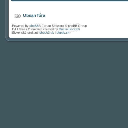
Obsah fóra
Powered by
phpBB
® Forum Software © phpBB Group
DAJ Glass 2 template created by
Dustin Baccetti
Slovenský preklad:
phpbb3.sk
|
phpbb.sk
.