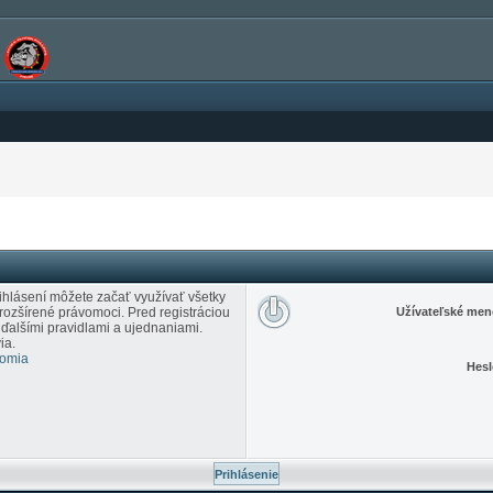
rihlásení môžete začať využívať všetky
 rozšírené právomoci. Pred registráciou
Užívateľské men
s ďalšími pravidlami a ujednaniami.
ia.
romia
Hesl