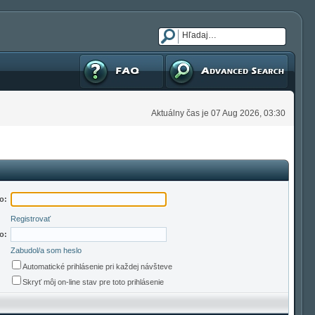
FAQ
Pokročilé hľadanie
Aktuálny čas je 07 Aug 2026, 03:30
o:
Registrovať
o:
Zabudol/a som heslo
Automatické prihlásenie pri každej návšteve
Skryť môj on-line stav pre toto prihlásenie