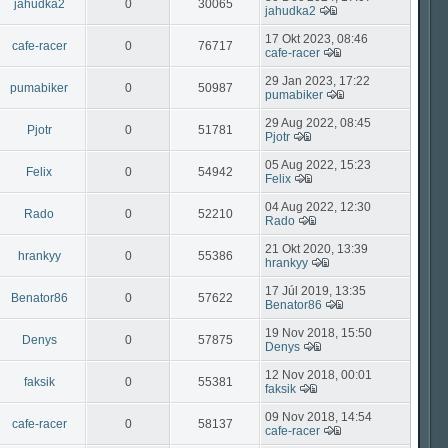
jahudka2
0
30065
jahudka2
17 Okt 2023, 08:46
cafe-racer
0
76717
cafe-racer
29 Jan 2023, 17:22
pumabiker
0
50987
pumabiker
29 Aug 2022, 08:45
Pjotr
0
51781
Pjotr
05 Aug 2022, 15:23
Felix
0
54942
Felix
04 Aug 2022, 12:30
Rado
0
52210
Rado
21 Okt 2020, 13:39
hrankyy
0
55386
hrankyy
17 Júl 2019, 13:35
Benator86
0
57622
Benator86
19 Nov 2018, 15:50
Denys
0
57875
Denys
12 Nov 2018, 00:01
faksik
0
55381
faksik
09 Nov 2018, 14:54
cafe-racer
0
58137
cafe-racer