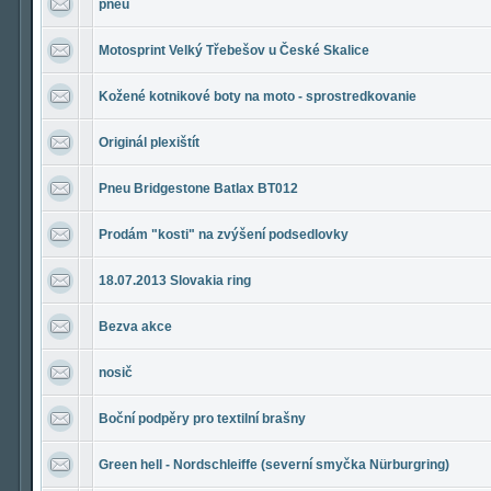
pneu
Motosprint Velký Třebešov u České Skalice
Kožené kotnikové boty na moto - sprostredkovanie
Originál plexištít
Pneu Bridgestone Batlax BT012
Prodám "kosti" na zvýšení podsedlovky
18.07.2013 Slovakia ring
Bezva akce
nosič
Boční podpěry pro textilní brašny
Green hell - Nordschleiffe (severní smyčka Nürburgring)