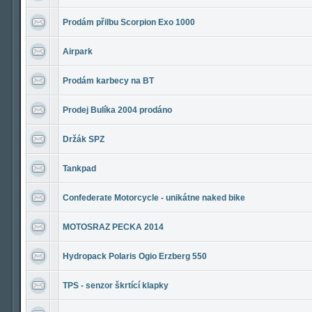
Prodám přilbu Scorpion Exo 1000
Airpark
Prodám karbecy na BT
Prodej Bulíka 2004 prodáno
Držák SPZ
Tankpad
Confederate Motorcycle - unikátne naked bike
MOTOSRAZ PECKA 2014
Hydropack Polaris Ogio Erzberg 550
TPS - senzor škrtící klapky