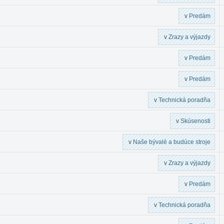
v
Predám
v
Zrazy a výjazdy
v
Predám
v
Predám
v
Technická poradňa
v
Skúsenosti
v
Naše bývalé a budúce stroje
v
Zrazy a výjazdy
v
Predám
v
Technická poradňa