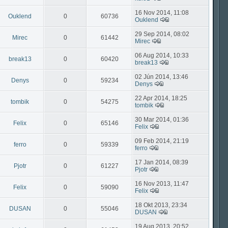
16 Nov 2014, 11:08
Ouklend
0
60736
Ouklend
29 Sep 2014, 08:02
Mirec
0
61442
Mirec
06 Aug 2014, 10:33
break13
0
60420
break13
02 Jún 2014, 13:46
Denys
0
59234
Denys
22 Apr 2014, 18:25
tombik
0
54275
tombik
30 Mar 2014, 01:36
Felix
0
65146
Felix
09 Feb 2014, 21:19
ferro
0
59339
ferro
17 Jan 2014, 08:39
Pjotr
0
61227
Pjotr
16 Nov 2013, 11:47
Felix
0
59090
Felix
18 Okt 2013, 23:34
DUSAN
0
55046
DUSAN
19 Aug 2013, 20:52