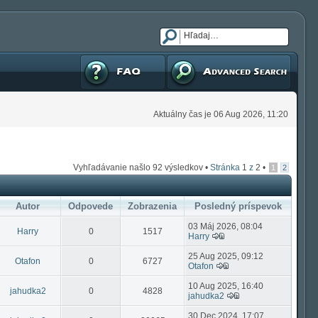
FAQ
Pokročilé hľadanie
Aktuálny čas je 06 Aug 2026, 11:20
Vyhľadávanie našlo 92 výsledkov •
Stránka
1
z
2
•
1
2
Autor
Odpovede
Zobrazenia
Posledný príspevok
03 Máj 2026, 08:04
Harry
0
1517
Harry
25 Aug 2025, 09:12
Otafon
0
6727
Otafon
10 Aug 2025, 16:40
jahudka2
0
4828
jahudka2
30 Dec 2024, 17:07