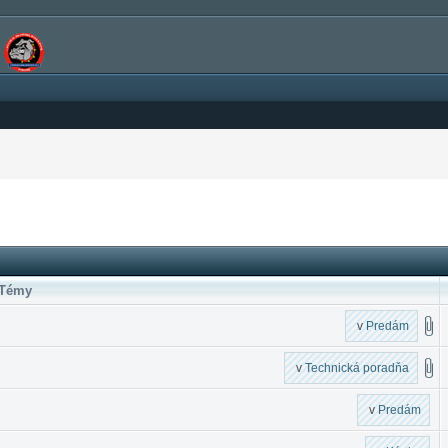
Témy
v
Predám
v
Technická poradňa
v
Predám