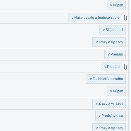
v
Kúpim
v
Naše bývalé a budúce stroje
v
Skúsenosti
v
Zrazy a výjazdy
v
Predám
v
Predám
v
Technická poradňa
v
Kúpim
v
Zrazy a výjazdy
v
Predstavte sa
v
Zrazy a výjazdy