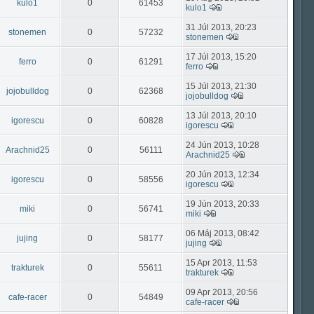
kulo1
0
61453
kulo1
31 Júl 2013, 20:23
stonemen
0
57232
stonemen
17 Júl 2013, 15:20
ferro
0
61291
ferro
15 Júl 2013, 21:30
jojobulldog
0
62368
jojobulldog
13 Júl 2013, 20:10
igorescu
0
60828
igorescu
24 Jún 2013, 10:28
Arachnid25
0
56111
Arachnid25
20 Jún 2013, 12:34
igorescu
0
58556
igorescu
19 Jún 2013, 20:33
miki
0
56741
miki
06 Máj 2013, 08:42
jujing
0
58177
jujing
15 Apr 2013, 11:53
trakturek
0
55611
trakturek
09 Apr 2013, 20:56
cafe-racer
0
54849
cafe-racer