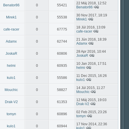
22 Máj 2018, 12:52
Benator86
0
55421
Benator86
30 Nov 2017, 18:19
Mirek1
0
55538
Mirek1
18 Júl 2016, 13:09
cafe-racer
0
67775
cafe-racer
21 Jún 2016, 18:39
Adamx
0
62744
Adamx
28 Apr 2016, 10:44
JoskaR
0
60806
JoskaR
10 Jan 2016, 17:51
helmi
0
60935
helmi
11 Dec 2015, 16:26
kulo1
0
55586
kulo1
14 Júl 2015, 11:27
Mouchic
0
58827
Mouchic
12 Máj 2015, 19:03
Drak-V2
0
61353
Drak-V2
02 Feb 2015, 23:26
tomyn
0
60896
tomyn
17 Nov 2014, 22:36
kulo1
0
60944
kulo1