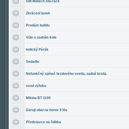
SW-Motech Alu-rack
Zkrácení lanek
Prodám bulldu
Vůle v zadním kole
indický Pérák
Sedadlo
Nefunkčný spínač brzdového svetla, zadná brzda.
svod výfuku
Mikina BT 1100
Daruji obal na honor 9 lite
Představce na řidítka