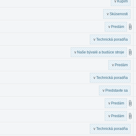
v
Kúpim
v
Skúsenosti
v
Predám
v
Technická poradňa
v
Naše bývalé a budúce stroje
v
Predám
v
Technická poradňa
v
Predstavte sa
v
Predám
v
Predám
v
Technická poradňa