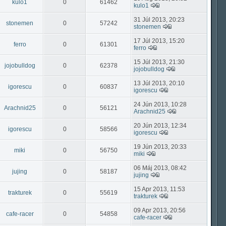
kulo1
0
61462
kulo1
31 Júl 2013, 20:23
stonemen
0
57242
stonemen
17 Júl 2013, 15:20
ferro
0
61301
ferro
15 Júl 2013, 21:30
jojobulldog
0
62378
jojobulldog
13 Júl 2013, 20:10
igorescu
0
60837
igorescu
24 Jún 2013, 10:28
Arachnid25
0
56121
Arachnid25
20 Jún 2013, 12:34
igorescu
0
58566
igorescu
19 Jún 2013, 20:33
miki
0
56750
miki
06 Máj 2013, 08:42
jujing
0
58187
jujing
15 Apr 2013, 11:53
trakturek
0
55619
trakturek
09 Apr 2013, 20:56
cafe-racer
0
54858
cafe-racer