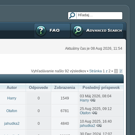
FAQ
Pokročilé hľadanie
Aktuálny čas je 08 Aug 2026, 11:54
Vyhľadávanie našlo 92 výsledkov •
Stránka
1
z
2
•
1
2
Autor
Odpovede
Zobrazenia
Posledný príspevok
03 Máj 2026, 08:04
Harry
0
1549
Harry
25 Aug 2025, 09:12
Otafon
0
6781
Otafon
10 Aug 2025, 16:40
jahudka2
0
4840
jahudka2
30 Dec 2024, 17:07