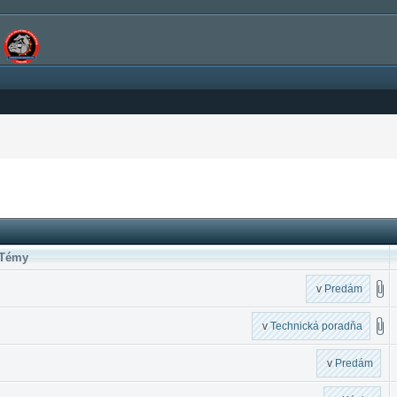
Témy
v
Predám
v
Technická poradňa
v
Predám