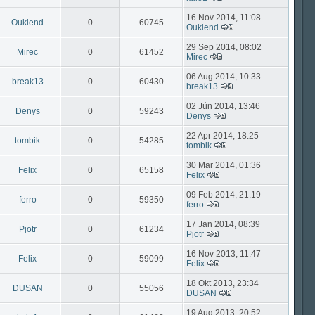
16 Nov 2014, 11:08
Ouklend
0
60745
Ouklend
29 Sep 2014, 08:02
Mirec
0
61452
Mirec
06 Aug 2014, 10:33
break13
0
60430
break13
02 Jún 2014, 13:46
Denys
0
59243
Denys
22 Apr 2014, 18:25
tombik
0
54285
tombik
30 Mar 2014, 01:36
Felix
0
65158
Felix
09 Feb 2014, 21:19
ferro
0
59350
ferro
17 Jan 2014, 08:39
Pjotr
0
61234
Pjotr
16 Nov 2013, 11:47
Felix
0
59099
Felix
18 Okt 2013, 23:34
DUSAN
0
55056
DUSAN
19 Aug 2013, 20:52