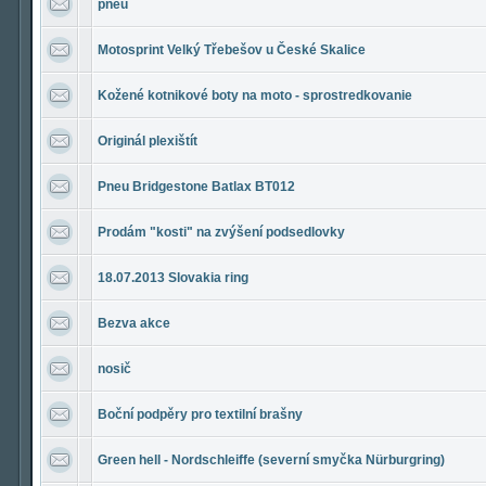
pneu
Motosprint Velký Třebešov u České Skalice
Kožené kotnikové boty na moto - sprostredkovanie
Originál plexištít
Pneu Bridgestone Batlax BT012
Prodám "kosti" na zvýšení podsedlovky
18.07.2013 Slovakia ring
Bezva akce
nosič
Boční podpěry pro textilní brašny
Green hell - Nordschleiffe (severní smyčka Nürburgring)