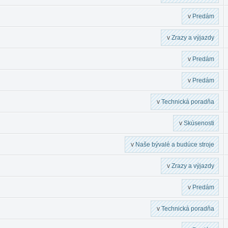
v
Predám
v
Zrazy a výjazdy
v
Predám
v
Predám
v
Technická poradňa
v
Skúsenosti
v
Naše bývalé a budúce stroje
v
Zrazy a výjazdy
v
Predám
v
Technická poradňa