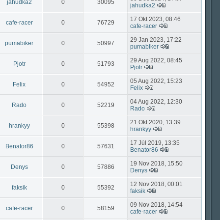
jahudka2
0
30095
jahudka2
17 Okt 2023, 08:46
cafe-racer
0
76729
cafe-racer
29 Jan 2023, 17:22
pumabiker
0
50997
pumabiker
29 Aug 2022, 08:45
Pjotr
0
51793
Pjotr
05 Aug 2022, 15:23
Felix
0
54952
Felix
04 Aug 2022, 12:30
Rado
0
52219
Rado
21 Okt 2020, 13:39
hrankyy
0
55398
hrankyy
17 Júl 2019, 13:35
Benator86
0
57631
Benator86
19 Nov 2018, 15:50
Denys
0
57886
Denys
12 Nov 2018, 00:01
faksik
0
55392
faksik
09 Nov 2018, 14:54
cafe-racer
0
58159
cafe-racer