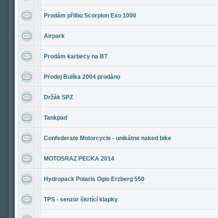
Prodám přilbu Scorpion Exo 1000
Airpark
Prodám karbecy na BT
Prodej Bulíka 2004 prodáno
Držák SPZ
Tankpad
Confederate Motorcycle - unikátne naked bike
MOTOSRAZ PECKA 2014
Hydropack Polaris Ogio Erzberg 550
TPS - senzor škrtící klapky