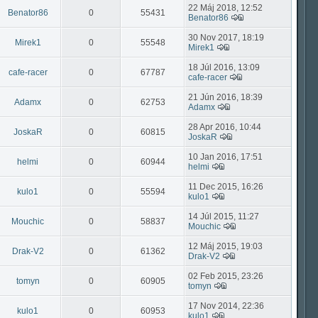
22 Máj 2018, 12:52
Benator86
0
55431
Benator86
30 Nov 2017, 18:19
Mirek1
0
55548
Mirek1
18 Júl 2016, 13:09
cafe-racer
0
67787
cafe-racer
21 Jún 2016, 18:39
Adamx
0
62753
Adamx
28 Apr 2016, 10:44
JoskaR
0
60815
JoskaR
10 Jan 2016, 17:51
helmi
0
60944
helmi
11 Dec 2015, 16:26
kulo1
0
55594
kulo1
14 Júl 2015, 11:27
Mouchic
0
58837
Mouchic
12 Máj 2015, 19:03
Drak-V2
0
61362
Drak-V2
02 Feb 2015, 23:26
tomyn
0
60905
tomyn
17 Nov 2014, 22:36
kulo1
0
60953
kulo1