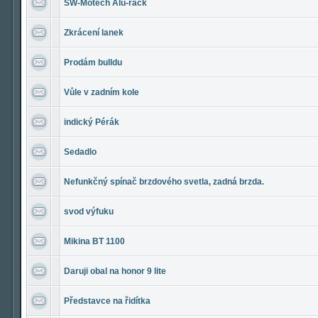
SW-Motech Alu-rack
Zkrácení lanek
Prodám bulldu
Vůle v zadním kole
indický Pérák
Sedadlo
Nefunkčný spínač brzdového svetla, zadná brzda.
svod výfuku
Mikina BT 1100
Daruji obal na honor 9 lite
Představce na řidítka