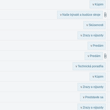
v
Kúpim
v
Naše bývalé a budúce stroje
v
Skúsenosti
v
Zrazy a výjazdy
v
Predám
v
Predám
v
Technická poradňa
v
Kúpim
v
Zrazy a výjazdy
v
Predstavte sa
v
Zrazy a výjazdy