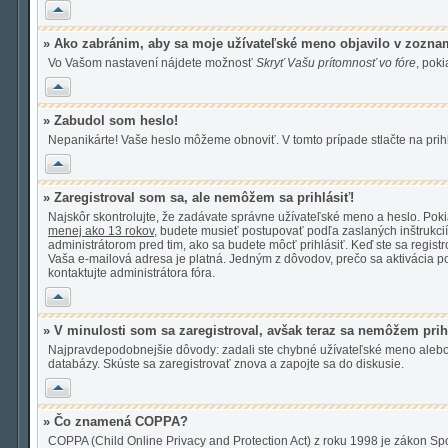
Hore
» Ako zabránim, aby sa moje užívateľské meno objavilo v zozna
Vo Vašom nastavení nájdete možnosť
Skryť Vašu prítomnosť vo fóre
, pok
Hore
» Zabudol som heslo!
Nepanikárte! Vaše heslo môžeme obnoviť. V tomto prípade stlačte na prihl
Hore
» Zaregistroval som sa, ale nemôžem sa prihlásiť!
Najskôr skontrolujte, že zadávate správne užívateľské meno a heslo. Poki
menej ako 13 rokov
, budete musieť postupovať podľa zaslaných inštrukcií.
administrátorom pred tim, ako sa budete môcť prihlásiť. Keď ste sa registro
Vaša e-mailová adresa je platná. Jedným z dôvodov, prečo sa aktivácia 
kontaktujte administrátora fóra.
Hore
» V minulosti som sa zaregistroval, avšak teraz sa nemôžem prih
Najpravdepodobnejšie dôvody: zadali ste chybné užívateľské meno alebo hesl
databázy. Skúste sa zaregistrovať znova a zapojte sa do diskusie.
Hore
» Čo znamená COPPA?
COPPA (Child Online Privacy and Protection Act) z roku 1998 je zákon Sp