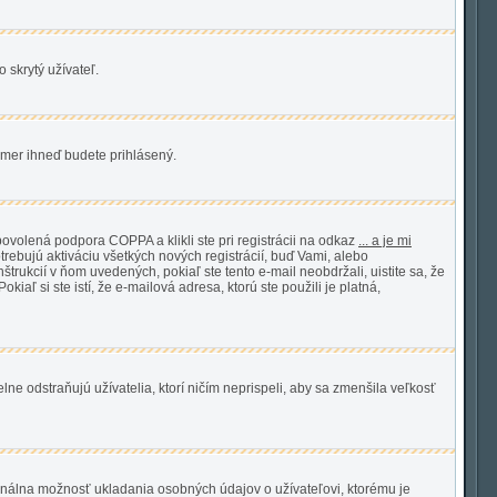
 skrytý užívateľ.
akmer ihneď budete prihlásený.
ovolená podpora COPPA a klikli ste pri registrácii na odkaz
... a je mi
trebujú aktiváciu všetkých nových registrácií, buď Vami, alebo
štrukcií v ňom uvedených, pokiaľ ste tento e-mail neobdržali, uistite sa, že
kiaľ si ste istí, že e-mailová adresa, ktorú ste použili je platná,
lne odstraňujú užívatelia, ktorí ničím neprispeli, aby sa zmenšila veľkosť
ionálna možnosť ukladania osobných údajov o užívateľovi, ktorému je