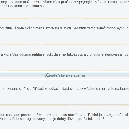
 tieto data uložil. Tento zákon však platí iba v Spojených Štátoch. Pokiaľ si nie s
poru v akomkoľvek kontexte.
užitie užívateľského mena, ktoré ste si zvolili. Administrátor taktiež mohol vypnúť 
a ktoré Vás udržujú prihlásených, ďalej sa taktiež starajú o funkcie sledovania nov
Užívateľské nastavenia
. Ku zmene stačí stlačiť tlačítko odkazu
Nastavenia
(zvyčajne sa objavuje na hornej
 inom časovom pásme než v tom, v ktorom sa nachádzate. Pokiaľ je to tak, zmeňte
pokiaľ nie ste registrovaný, toto je dobrý dôvod, prečo tak urobiť!