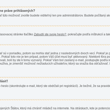
me práve prihlásených?
iaľ túto možnosť
zvolíte
budete viditeľný len pre administrátorov. Budete počítaný ako
asovacej stránke tlačítko
Zabudli ste svoje heslo?
, pokračujte podľa inštrukcií a t
aľ sú v poriadku, potom sa mohla stať jedna z nasledovných dvoch vecí. Pokiaľ je p
 Pokiaľ toto nie je ten prípad, potom Váš účet musí byť aktivovaný. Niektoré fóra po
vali, boli by ste k tomu vyzvaný. Pokiaľ Vám bol zaslaný e-mail, postupujte podľa in
používa, je zmenšiť možnosť
nežiaducich
užívateľov, ktorý sa snažia iba obťažovať. Po
lásiť!
o (skontrolujte e-mail, ktorý ste obdržali pri registrácií). Je bežné, že sa pravide
ojených Štátov, ktorý má chrániť mládež na internete. Na stránkach, kde je potenc