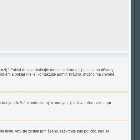
azí)? Pokiaľ áno, kontaktujte administrátora a pýtajte sa na dôvody.
 problém a pokiaľ nie je, kontaktujte administrátora, možno má chybné
p k ostatným službám nedostupným anonymným užívateľom, ako napr.
 iným. Aby ste zostali prihlásený, zaškrtnite toto políčko, keď sa