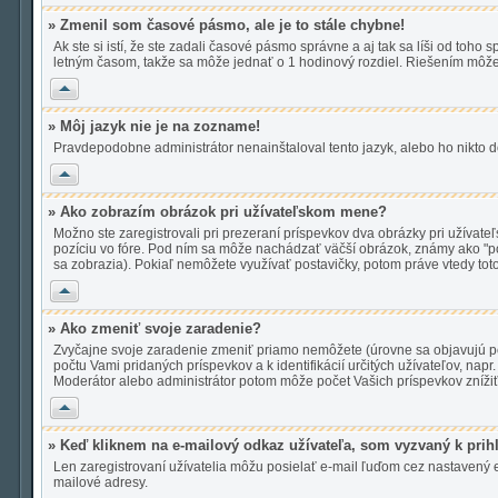
» Zmenil som časové pásmo, ale je to stále chybne!
Ak ste si istí, že ste zadali časové pásmo správne a aj tak sa líši od t
letným časom, takže sa môže jednať o 1 hodinový rozdiel. Riešením môž
Hore
» Môj jazyk nie je na zozname!
Pravdepodobne administrátor nenainštaloval tento jazyk, alebo ho nikto do 
Hore
» Ako zobrazím obrázok pri užívateľskom mene?
Možno ste zaregistrovali pri prezeraní príspevkov dva obrázky pri užívate
pozíciu vo fóre. Pod ním sa môže nachádzať väčší obrázok, známy ako "posta
sa zobrazia). Pokiaľ nemôžete využívať postavičky, potom práve vtedy toto 
Hore
» Ako zmeniť svoje zaradenie?
Zvyčajne svoje zaradenie zmeniť priamo nemôžete (úrovne sa objavujú po
počtu Vami pridaných príspevkov a k identifikácií určitých užívateľov, n
Moderátor alebo administrátor potom môže počet Vašich príspevkov znížiť
Hore
» Keď kliknem na e-mailový odkaz užívateľa, som vyzvaný k prih
Len zaregistrovaní užívatelia môžu posielať e-mail ľuďom cez nastavený e
mailové adresy.