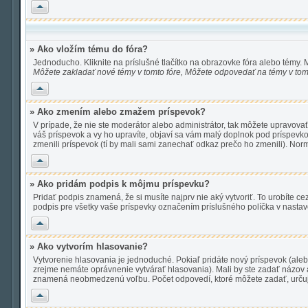
Hore
» Ako vložím tému do fóra?
Jednoducho. Kliknite na príslušné tlačítko na obrazovke fóra alebo témy.
Môžete zakladať nové témy v tomto fóre, Môžete odpovedať na témy v tomt
Hore
» Ako zmením alebo zmažem príspevok?
V prípade, že nie ste moderátor alebo administrátor, tak môžete upravova
váš príspevok a vy ho upravíte, objaví sa vám malý doplnok pod príspevkom
zmenili príspevok (tí by mali sami zanechať odkaz prečo ho zmenili). No
Hore
» Ako pridám podpis k môjmu príspevku?
Pridať podpis znamená, že si musíte najprv nie aký vytvoriť. To urobíte ce
podpis pre všetky vaše príspevky označením príslušného políčka v nastav
Hore
» Ako vytvorím hlasovanie?
Vytvorenie hlasovania je jednoduché. Pokiaľ pridáte nový príspevok (alebo
zrejme nemáte oprávnenie vytvárať hlasovania). Mali by ste zadať názov
znamená neobmedzenú voľbu. Počet odpovedí, ktoré môžete zadať, určuje
Hore