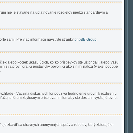
 Fórum nie je stavané na uplatňovanie rozdielov medzi štandardným a
orte sami. Pre viac informácií navštívte stránky
phpBB Group
.
iek alebo kociek ukazujúcich, koľko príspevkov ste už pridali, alebo Vašu
strátorovi fóra, či postavičky povolí, či ako s nimi naloží (v akej podobe
.
zhľade). Väčšina diskusných fór používa hodnotenie úrovní k rozlíšeniu
aťažujte fórum zbytočným prispievaním len aby ste dosiahli vyššej úrovne.
ňuje zbaviť sa otravných anonymných správ a robotov, ktorý zbierajú e-