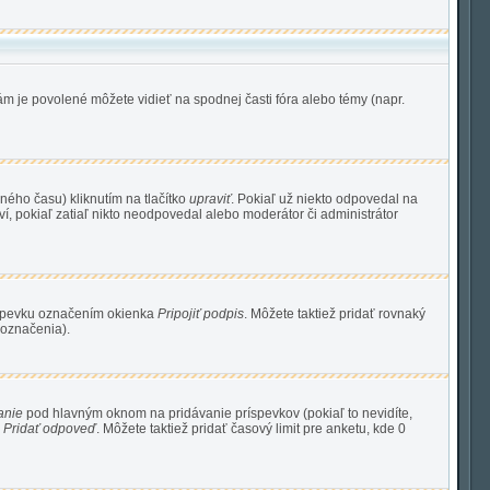
ám je povolené môžete vidieť na spodnej časti fóra alebo témy (napr.
ného času) kliknutím na tlačítko
upraviť
. Pokiaľ už niekto odpovedal na
í, pokiaľ zatiaľ nikto neodpovedal alebo moderátor či administrátor
íspevku označením okienka
Pripojiť podpis
. Môžete taktiež pridať rovnaký
 označenia).
anie
pod hlavným oknom na pridávanie príspevkov (pokiaľ to nevidíte,
a
Pridať odpoveď
. Môžete taktiež pridať časový limit pre anketu, kde 0