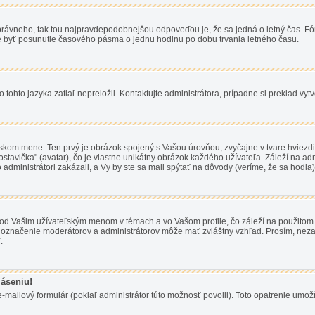
oho správneho, tak tou najpravdepodobnejšou odpoveďou je, že sa jedná o letný čas.
e byť posunutie časového pásma o jednu hodinu po dobu trvania letného času.
tohto jazyka zatiaľ nepreložil. Kontaktujte administrátora, prípadne si preklad vytv
ľskom mene. Ten prvý je obrázok spojený s Vašou úrovňou, zvyčajne v tvare hviezdič
vička" (avatar), čo je vlastne unikátny obrázok každého užívateľa. Záleží na admini
administrátori zakázali, a Vy by ste sa mali spýtať na dôvody (veríme, že sa hodia)
d Vašim užívateľským menom v témach a vo Vašom profile, čo záleží na použitom v
apr. označenie moderátorov a administrátorov môže mať zvláštny vzhľad. Prosím, nez
.
láseniu!
-mailový formulár (pokiaľ administrátor túto možnosť povolil). Toto opatrenie umož