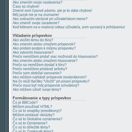
Ako zmením svoje nastavenia?
Časy sú chybné!
Zmenil som časové pásmo, ale je to stále chybne!
Môj jazyk nie je na zozname!
Ako zobrazím obrázok pri užívateľskom mene?
Ako zmeniť svoje zaradenie?
Keď kliknem na e-mailový odkaz užívateľa, som vyzvaný k prihláseniu!
Vkladanie príspevkov
Ako vložím tému do fóra?
Ako zmením alebo zmažem príspevok?
Ako pridám podpis k môjmu príspevku?
Ako vytvorím hlasovanie?
Prečo nemôžem pridať viac možností do hlasovania?
Ako zmením alebo zmažem hlasovanie?
Prečo sa nemôžem dostať k fóru?
Prečo nemôžem pridávať prílohy?
Prečo som obdržal varovanie?
Ako môžem nahlásiť príspevok moderátorom?
Na čo slúži tlačítko "Uložiť" pri písaní príspevku?
Prečo musí byť môj príspevok schválený?
Ako môžem oživiť svoje témy?
Formátovanie a typy príspevkov
Čo je BBCode?
Môžem používať HTML?
Čo sú to smajlíky (emotikony)?
Môžem pridávať obrázky?
Čo sú to Globálne oznámenia?
Čo sú to Oznámenia?
Čo sú to dôležité témy?
Čo sú to Zamknuté témy?