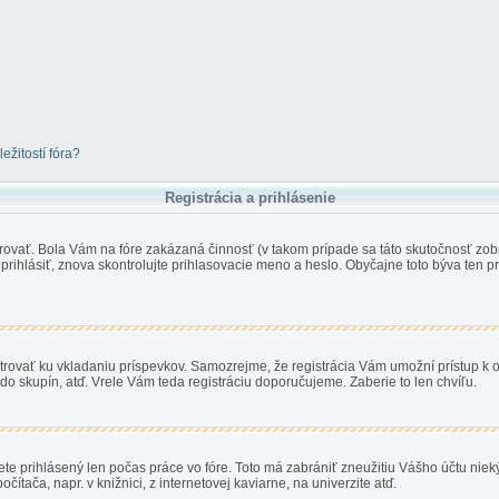
žitostí fóra?
Registrácia a prihlásenie
trovať. Bola Vám na fóre zakázaná činnosť (v takom prípade sa táto skutočnosť zobr
te prihlásiť, znova skontrolujte prihlasovacie meno a heslo. Obyčajne toto býva ten
egistrovať ku vkladaniu príspevkov. Samozrejme, že registrácia Vám umožní prístu
do skupín, atď. Vrele Vám teda registráciu doporučujeme. Zaberie to len chvíľu.
ete prihlásený len počas práce vo fóre. Toto má zabrániť zneužitiu Vášho účtu niekým
ítača, napr. v knižnici, z internetovej kaviarne, na univerzite atď.