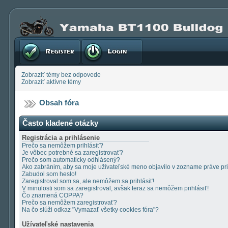
Registrovať
Prihlásenie
Zobraziť témy bez odpovede
Zobraziť aktívne témy
Obsah fóra
Často kladené otázky
Registrácia a prihlásenie
Prečo sa nemôžem prihlásiť?
Je vôbec potrebné sa zaregistrovať?
Prečo som automaticky odhlásený?
Ako zabránim, aby sa moje užívateľské meno objavilo v zozname práve pr
Zabudol som heslo!
Zaregistroval som sa, ale nemôžem sa prihlásiť!
V minulosti som sa zaregistroval, avšak teraz sa nemôžem prihlásiť!
Čo znamená COPPA?
Prečo sa nemôžem zaregistrovať?
Na čo slúži odkaz "Vymazať všetky cookies fóra"?
Užívateľské nastavenia