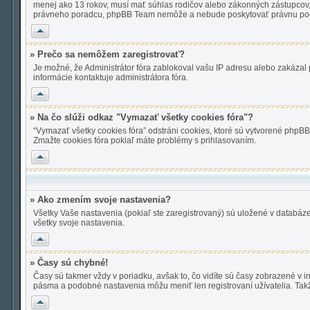
menej ako 13 rokov, musí mať súhlas rodičov alebo zákonných zástupcov, aby
právneho poradcu, phpBB Team nemôže a nebude poskytovať právnu pod
Hore
» Prečo sa nemôžem zaregistrovať?
Je možné, že Administrátor fóra zablokoval vašu IP adresu alebo zakázal po
informácie kontaktuje administrátora fóra.
Hore
» Na čo slúži odkaz "Vymazať všetky cookies fóra"?
“Vymazať všetky cookies fóra” odstráni cookies, ktoré sú vytvorené phpBB 
Zmažte cookies fóra pokiaľ máte problémy s prihlasovaním.
Hore
» Ako zmením svoje nastavenia?
Všetky Vaše nastavenia (pokiaľ ste zaregistrovaný) sú uložené v databáze
všetky svoje nastavenia.
Hore
» Časy sú chybné!
Časy sú takmer vždy v poriadku, avšak to, čo vidíte sú časy zobrazené v
pásma a podobné nastavenia môžu meniť len registrovaní užívatelia. Takže 
Hore