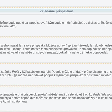
Vkladanie príspevkov
 Možno bude nutné sa zaregistrovať, kým budete môcť prispieť do diskusie. To, čo v
o fóre, atď.
).
ť alebo mazať len svoje príspevky. Môžete upraviť správu (niekedy len do obmedze
, ktorí ukazuje, koľkokrát ste tento príspevok upravovali. Tento doplnok sa neobjav
rmálny užívatelia nemôžu príspevok zmazať, pokiaľ na neho už niekto odpovedal.
z stránku
Profil
v Užívateľskom panely. Podpis môžete pridať k práve písanému pr
ení profilu (je možné nepridávať podpis k vybraným príspevkom odstránením tohto
 upravujete prví príspevok, pokiaľ môžete) mali by ste vidieť tlačítko
Pridať hlasov
 ankety a potom aspoň dve možnosti (nastavte napísaním názov otázky a kliknite n
 Administrátor fóra.