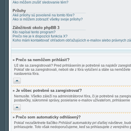
Ako môžem zrušiť sledovanie tém?
Prílohy
Aké prílohy sú povolené na tomto fóre?
Ako si môžem zobraziť všetky svoje prílohy?
Záležitosti okolo phpBB 3
Kto napísal tento program?
Prečo nie je k dispozícii funkcia X?
Koho mám kontaktovať ohľadom obťažujúcich e-mailov alebo právnych zále
» Prečo sa nemôžem prihlásiť?
Už ste sa zaregistrovali? Pred prihlásením je potrebné sa najskôr zaregis
Pokiaľ ste sa zaregistrovali, neboli ste z fóra vylúčení a stále sa nemôže
nastavenia fóra.
Hore
» Je vôbec potrebné sa zaregistrovať?
Nemusíte. Všetko záleží na administrátorovi fóra, či je potrebné sa zar
postavičky, súkromné správy, posielanie e-mailov užívateľom, prihlásenie 
Hore
» Prečo som automaticky odhlásený?
Pokiaľ nezaškrtnete tlačítko
Prihlásiť automaticky pri ďalšej návšteve
, bud
prihlasujete. Toto však nedoporučujeme, keď sa prihlasujete z verejného poč