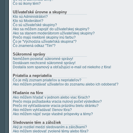
Čo sú ikony tém?
Užívateľské úrovne a skupiny
Kto sú Administrátori?
Kto sú Moderátori?
Čo sú užívateľské skupiny?
Ako sa môžem zapojiť do užívateľskej skupiny?
Ako sa stanem moderátorom užívateľskej skupiny?
Prečo majú niektoré skupiny inú farbu?
Čo je "Východzia užívateľská skupina"?
Čo znamená odkaz "Tím"?
Súkromné správy
Nemôžem posielať súkromné správy!
Dostávam nechcené súkromné správy!
Dostal/a som spamový a obťažujúci e-mail od niekoho z fóra!
Priatelia a nepriatelia
Čo je môj zoznam priateľov a nepriateľov?
Ako môžem pridávať užívateľov do zoznamu alebo ich odoberať?
Hľadanie na fóre
Ako môžem hľadať v jednom alebo viac fórach?
Prečo moja požiadavka vracia nulový počet výsledkov?
Prečo mi vyhľadávanie vracia prázdnu bielu stránku?
Ako môžem vyhľadávať členov fóra?
Ako môžem nájsť svoje vlastné príspevky a témy?
Sledovanie tém a záložiek
Aký je rozdiel medzi sledovaním a záložkami?
Ako môžem sledovať zvolené témy alebo fóra?